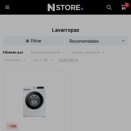
0

Lavarropas
Recomendados
Filtrando por:
Electrodomésticos
Lavado y limpieza
Celulares
Quitar filtros
Lavarropas
Litros:
70L
Tablets
Tecnología
Wearables
Accesorios
TV y Audio
Monitores
Gaming
12