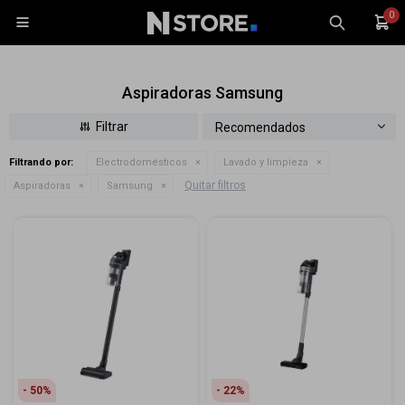
0

Aspiradoras Samsung
Recomendados
Filtrando por:
Electrodomésticos
Lavado y limpieza
Celulares
Quitar filtros
Aspiradoras
Samsung
Tablets
Tecnología
Wearables
Accesorios
TV y Audio
Monitores
Gaming
50
22