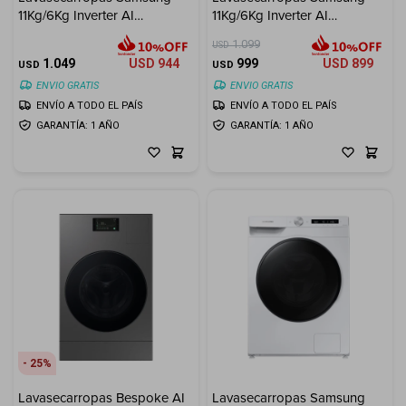
11Kg/6Kg Inverter AI
11Kg/6Kg Inverter AI
Electrodomésticos
Ecobubble - Inox
Ecobubble - White
1.099
USD
1.049
USD
944
999
USD
899
USD
USD
ENVIO GRATIS
ENVIO GRATIS
ENVÍO A TODO EL PAÍS
ENVÍO A TODO EL PAÍS
GARANTÍA: 1 AÑO
GARANTÍA: 1 AÑO
Hogar
Movilidad
Marcas
25
Lavasecarropas Bespoke AI
Lavasecarropas Samsung