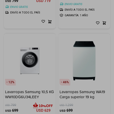
799
USD
719
USD
ENVIO GRATIS
ENVIO GRATIS
ENVÍO A TODO EL PAÍS
ENVÍO A TODO EL PAÍS
GARANTÍA: 1 AÑO
12
46
Lavarropas Samsung 10,5 KG
Lavarropas Samsung WA19
WW10DG6U34LEEY
Carga superior 19 kg
799
1.299
USD
USD
699
USD
629
699
USD
USD