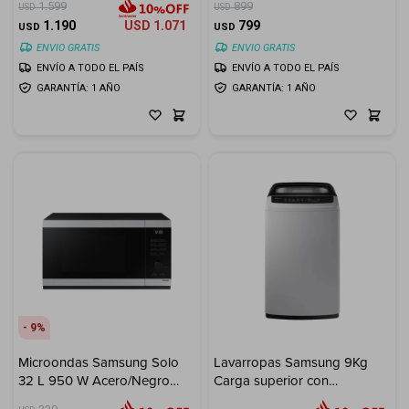
1.599
899
USD
USD
1.190
USD
1.071
799
USD
USD
ENVIO GRATIS
ENVIO GRATIS
ENVÍO A TODO EL PAÍS
ENVÍO A TODO EL PAÍS
GARANTÍA: 1 AÑO
GARANTÍA: 1 AÑO
9
Microondas Samsung Solo
Lavarropas Samsung 9Kg
32 L 950 W Acero/Negro
Carga superior con
Power Defrost
tecnología Digital Inverter