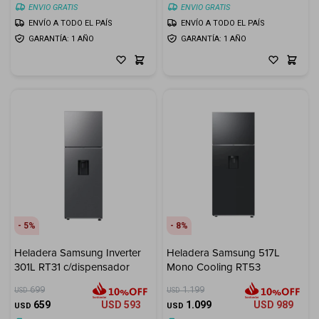
ENVIO GRATIS
ENVIO GRATIS
ENVÍO A TODO EL PAÍS
ENVÍO A TODO EL PAÍS
GARANTÍA: 1 AÑO
GARANTÍA: 1 AÑO
5
8
Heladera Samsung Inverter
Heladera Samsung 517L
301L RT31 c/dispensador
Mono Cooling RT53
699
1.199
USD
USD
659
USD
593
1.099
USD
989
USD
USD