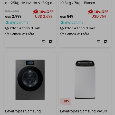
de 25Kg de lavado y 15Kg de
10,5kg / 7kg - Blanco
Cuenta
secado
3.999
USD
2.999
USD
2.699
849
USD
764
USD
USD
ENVIO GRATIS
ENVIO GRATIS
ENVÍO A TODO EL PAÍS
ENVÍO A TODO EL PAÍS
F&Q
GARANTÍA: 1 AÑO
GARANTÍA: 1 AÑO
Tiendas
38
Lavarropas Samsung
Lavarropas Samsung WA80