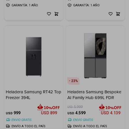
GARANTÍA: 1 AÑO
GARANTÍA: 1 AÑO
23
Heladera Samsung RT42 Top
Heladera Samsung Bespoke
Freezer 394L
AI Family Hub 699L FDR
5.999
USD
999
USD
899
4.599
USD
4.139
USD
USD
ENVIO GRATIS
ENVIO GRATIS
ENVÍO A TODO EL PAÍS
ENVÍO A TODO EL PAÍS