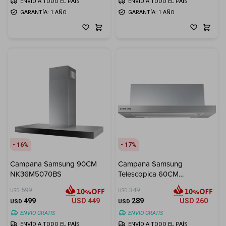
ENVÍO A TODO EL PAÍS
ENVÍO A TODO EL PAÍS
GARANTÍA: 1 AÑO
GARANTÍA: 1 AÑO
16
17
Campana Samsung 90CM
Campana Samsung
NK36M5070BS
Telescopica 60CM
NK24M1030IS
599
349
USD
USD
499
USD
449
289
USD
260
USD
USD
ENVIO GRATIS
ENVIO GRATIS
ENVÍO A TODO EL PAÍS
ENVÍO A TODO EL PAÍS