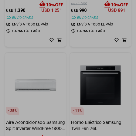
24000 BTU
BTU
1.399
USD
1.390
USD
1.251
990
USD
891
USD
USD
ENVIO GRATIS
ENVIO GRATIS
ENVÍO A TODO EL PAÍS
ENVÍO A TODO EL PAÍS
GARANTÍA: 1 AÑO
GARANTÍA: 1 AÑO
25
11
Aire Acondicionado Samsung
Horno Eléctrico Samsung
Split Inverter WindFree 18000
Twin Fan 76L
BTU