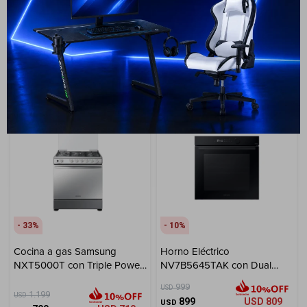
699
USD
629
USD
ENVIO GRATIS
ENVIO GRATIS
ENVÍO A TODO EL PAÍS
ENVÍO A TODO EL PAÍS
GARANTÍA: 1 AÑO
33
10
Cocina a gas Samsung
Horno Eléctrico
NXT5000T con Triple Power
NV7B5645TAK con Dual
Burner 5 hornallas
Cook y Air Fry 76 L
999
USD
1.199
USD
899
USD
809
USD