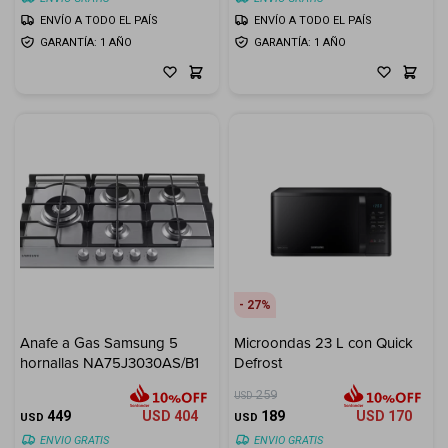
ENVÍO A TODO EL PAÍS
ENVÍO A TODO EL PAÍS
GARANTÍA: 1 AÑO
GARANTÍA: 1 AÑO
27
Anafe a Gas Samsung 5
Microondas 23 L con Quick
hornallas NA75J3030AS/B1
Defrost
259
USD
449
USD
404
189
USD
170
USD
USD
ENVIO GRATIS
ENVIO GRATIS