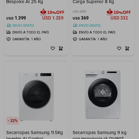
Bespoke AI 25 Kg
Carga Superior 8 Kg
599
USD
1.399
USD
1.259
369
USD
332
USD
USD
ENVIO GRATIS
ENVIO GRATIS
ENVÍO A TODO EL PAÍS
ENVÍO A TODO EL PAÍS
GARANTÍA: 1 AÑO
GARANTÍA: 1 AÑO
22
Secarropas Samsung 11.5Kg
Secarropas Samsung 9 kg
Inverter AI Control
con tecnología IA DV90T