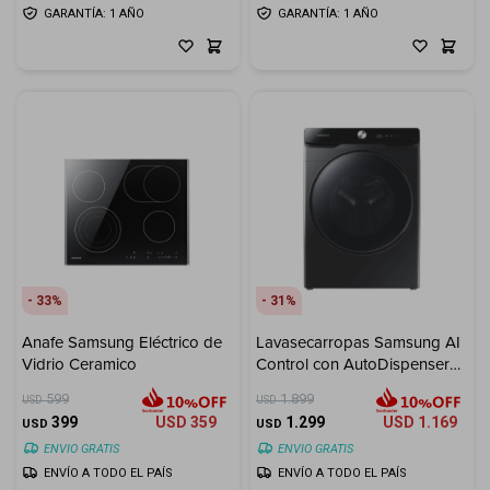
GARANTÍA: 1 AÑO
GARANTÍA: 1 AÑO
33
31
Anafe Samsung Eléctrico de
Lavasecarropas Samsung AI
Vidrio Ceramico
Control con AutoDispenser
22 kg / 13 kg
599
1.899
USD
USD
399
USD
359
1.299
USD
1.169
USD
USD
ENVIO GRATIS
ENVIO GRATIS
ENVÍO A TODO EL PAÍS
ENVÍO A TODO EL PAÍS