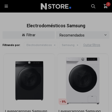
0

Electrodomésticos Samsung
Recomendados
Quitar filtros
Filtrando por:
Electrodomésticos
Samsung
Celulares
Tablets
Tecnología
Wearables
Accesorios
TV y Audio
Monitores
9
Gaming
Lavasecarropas Samsung
Lavasecarropas Samsung