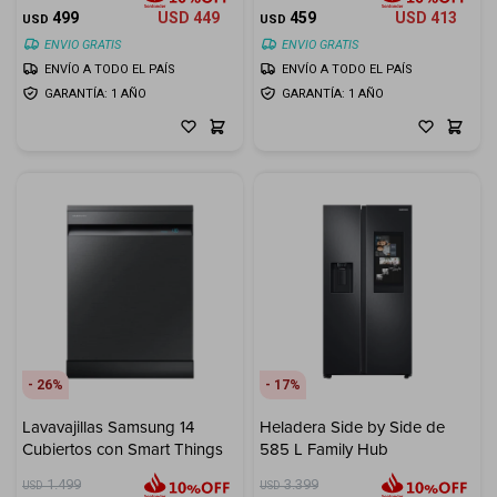
499
USD
449
459
USD
413
USD
USD
ENVIO GRATIS
ENVIO GRATIS
ENVÍO A TODO EL PAÍS
ENVÍO A TODO EL PAÍS
GARANTÍA: 1 AÑO
GARANTÍA: 1 AÑO
26
17
Lavavajillas Samsung 14
Heladera Side by Side de
Cubiertos con Smart Things
585 L Family Hub
1.499
3.399
USD
USD