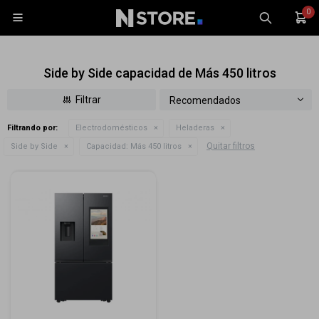
0

Side by Side capacidad de Más 450 litros
Recomendados
Filtrando por:
Electrodomésticos
Heladeras
Celulares
Quitar filtros
Side by Side
Capacidad:
Más 450 litros
Tablets
Tecnología
Wearables
Accesorios
TV y Audio
Monitores
Gaming