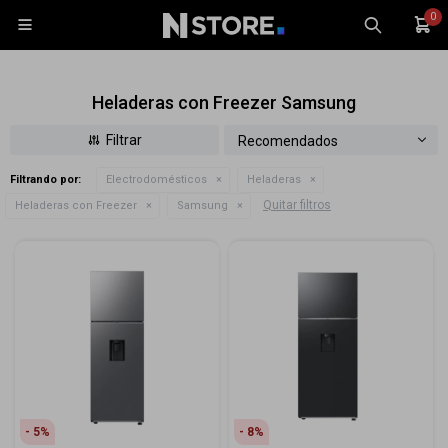
0

Heladeras con Freezer Samsung
Recomendados
Filtrando por:
Electrodomésticos
Heladeras
Celulares
Quitar filtros
Heladeras con Freezer
Samsung
Tablets
Tecnología
Wearables
Accesorios
TV y Audio
Monitores
Gaming
5
8