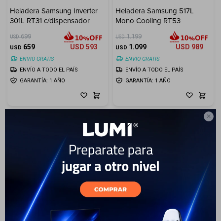
Heladera Samsung Inverter
Heladera Samsung 517L
Electrodomésticos
301L RT31 c/dispensador
Mono Cooling RT53
699
1.199
USD
USD
659
USD
593
1.099
USD
989
USD
USD
ENVIO GRATIS
ENVIO GRATIS
ENVÍO A TODO EL PAÍS
ENVÍO A TODO EL PAÍS
Hogar
GARANTÍA: 1 AÑO
GARANTÍA: 1 AÑO

Movilidad
Marcas