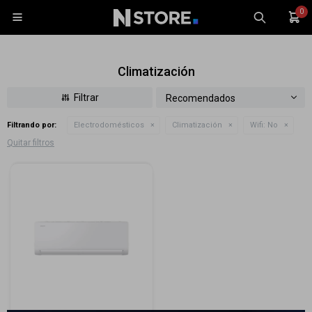
0

Climatización
Recomendados
Filtrando por:
Electrodomésticos
Climatización
Wifi:
No
Celulares
Quitar filtros
Tablets
Tecnología
Wearables
Accesorios
TV y Audio
Monitores
Gaming