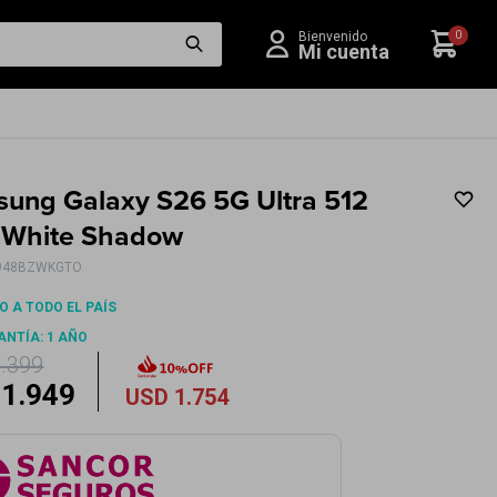
0
ung Galaxy S26 5G Ultra 512
 White Shadow
948BZWKGTO
O A TODO EL PAÍS
ANTÍA: 1 AÑO
2.399
1.949
USD
1.754