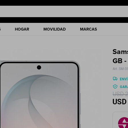
S
HOGAR
MOVILIDAD
MARCAS
Sams
GB -
SM-S
ENVÍ
GAR
USD
USD