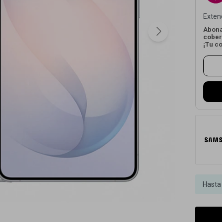
Exten
Abona
cober
¡Tu c
Hasta