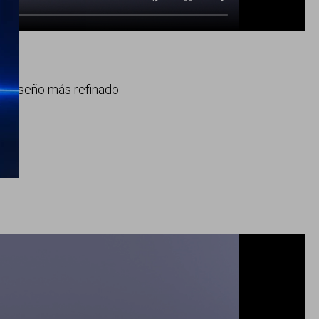
n diseño más refinado
ad