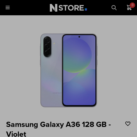
0

Celulares
Tablets
Tecnología
Wearables
Accesorios
TV y Audio
Monitores
Samsung Galaxy A36 128 GB -
Gaming
Violet