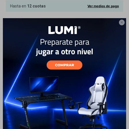
Cuenta
Ver medios de pago
Hasta en
12 cuotas

Este artículo está agotado.
F&Q
También te pueden interesar
Tiendas
17
Samsung Galaxy A56 256