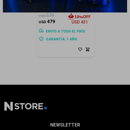
GB - Black + Case ¡De
Regalo!
579
USD
479
USD
USD
431
ENVÍO A TODO EL PAÍS
GARANTÍA: 1 AÑO
NEWSLETTER