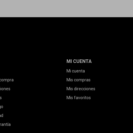
MI CUENTA
Mi cuenta
 compra
Mis compras
ciones
Mis direcciones
s
Mis favoritos
go
ad
rantía