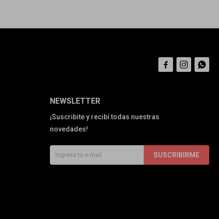



NEWSLETTER
¡Suscribite y recibí todas nuestras
novedades!
SUSCRIBIRME