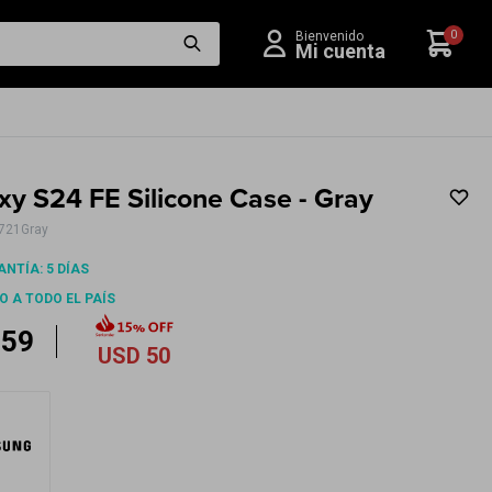
0
xy S24 FE Silicone Case - Gray
S721Gray
NTÍA: 5 DÍAS
O A TODO EL PAÍS
59
USD
50