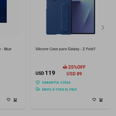
 - Blue
Silicone Case para Galaxy - Z Fold7
119
USD
USD
89
GARANTÍA: 5 DÍAS
ENVÍO A TODO EL PAÍS