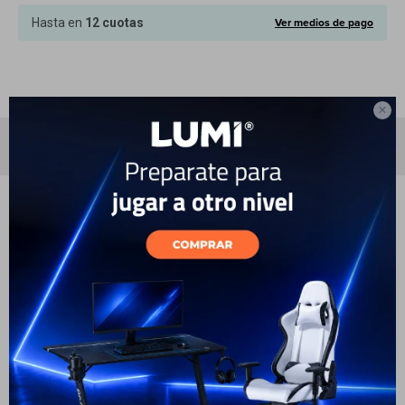
Cuenta
Ver medios de pago
Hasta en
12 cuotas
F&Q

Especificaciones
Tiendas
También te pueden interesar