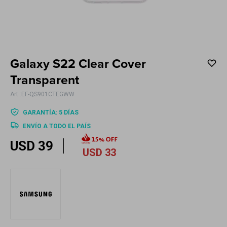
Electrodomésticos
Galaxy S22 Clear Cover
Hogar
Transparent
EF-QS901CTEGWW
GARANTÍA: 5 DÍAS
ENVÍO A TODO EL PAÍS
Movilidad
USD
39
USD
33
Marcas