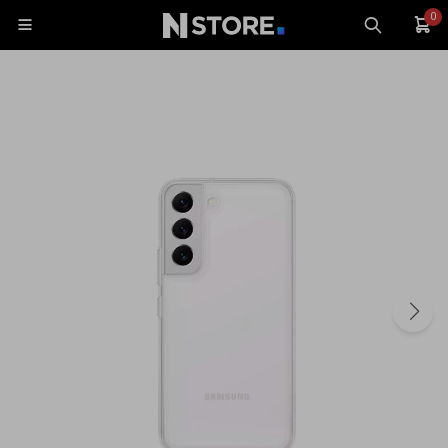
0

Celulares
Tablets
Tecnología
Wearables
Accesorios
TV y Audio
Monitores
Gaming