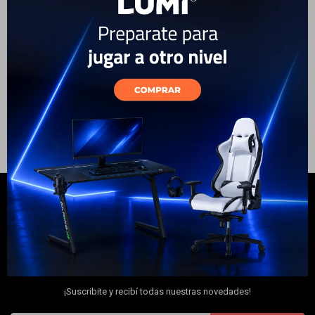
Electrodomésticos
389
USD
331
USD
ENVÍO A TODO EL PAÍS
Hogar
Movilidad
Marcas
NEWSLETTER
¡Suscribite y recibí todas nuestras novedades!