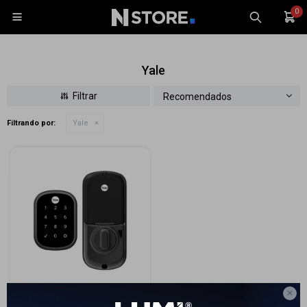
0

Yale
Recomendados
Filtrando por:
Yale
Celulares
Tablets
Tecnología
Wearables
Accesorios
TV y Audio
Monitores
Gaming

Cerrojo digital Yale YRD-256