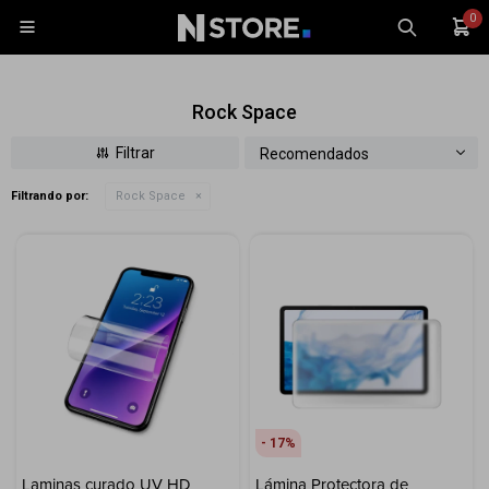
0

Rock Space
Recomendados
Filtrando por:
Rock Space
Celulares
Tablets
Tecnología
Wearables
Accesorios
TV y Audio
Monitores
17
Gaming
Laminas curado UV HD
Lámina Protectora de