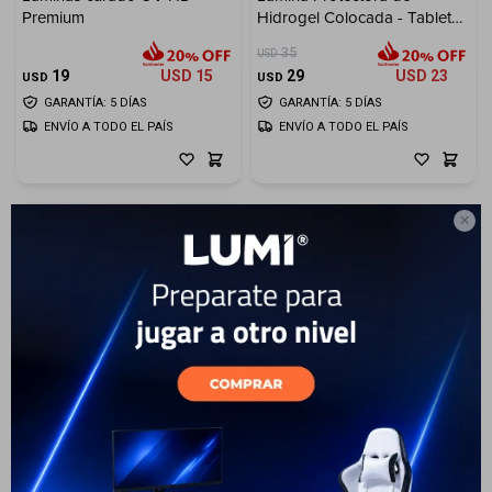
Premium
Hidrogel Colocada - Tablet
XL
Electrodomésticos
35
USD
19
USD
15
29
USD
23
USD
USD
GARANTÍA: 5 DÍAS
GARANTÍA: 5 DÍAS
ENVÍO A TODO EL PAÍS
ENVÍO A TODO EL PAÍS
Hogar

Movilidad
Marcas
13
Lámina Protectora de
Hidrogel Colocada - Tablet L