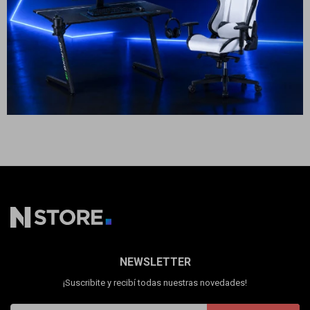
Cuenta
29
USD
25
USD
20
USD
GARANTÍA: 5 DÍAS
ENVÍO A TODO EL PAÍS
F&Q
Tiendas
NEWSLETTER
¡Suscribite y recibí todas nuestras novedades!