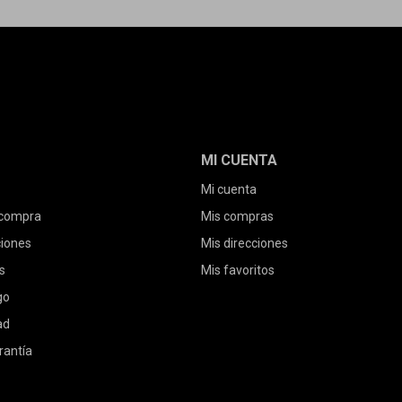
MI CUENTA
Mi cuenta
 compra
Mis compras
ciones
Mis direcciones
s
Mis favoritos
go
ad
rantía