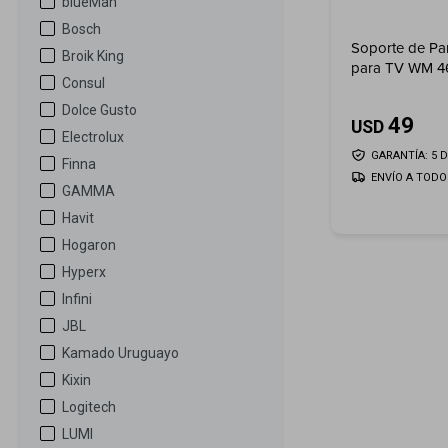
blueMan
Bosch
Soporte de Par
Broik King
para TV WM 4
Consul
Dolce Gusto
49
USD
Electrolux
GARANTÍA: 5 D
Finna
ENVÍO A TODO 
GAMMA
Havit
Hogaron
Hyperx
Infini
JBL
Kamado Uruguayo
Kixin
Logitech
LUMI