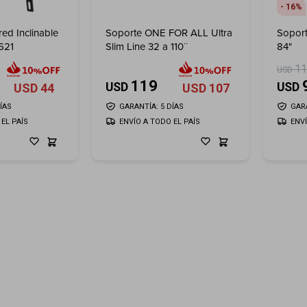
16
ed Inclinable
Soporte ONE FOR ALL Ultra
Soport
621
Slim Line 32 a 110¨
84"
1
USD
119
USD
USD
USD
44
USD
107
ÍAS
GARANTÍA: 5 DÍAS
GARA
EL PAÍS
ENVÍO A TODO EL PAÍS
ENV