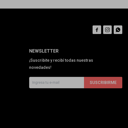



NEWSLETTER
¡Suscribite y recibí todas nuestras
novedades!
SUSCRIBIRME