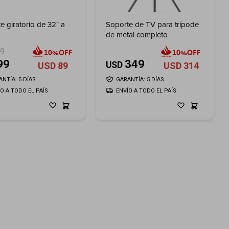
e giratorio de 32" a
Soporte de TV para trípode
de metal completo
19
99
349
USD
USD
89
USD
314
NTÍA: 5 DÍAS
GARANTÍA: 5 DÍAS
ÍO A TODO EL PAÍS
ENVÍO A TODO EL PAÍS