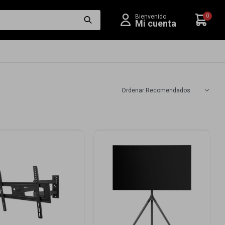
0
Recomendados