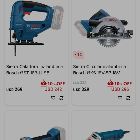
1
Sierra Caladora Inalámbrica
Sierra Circular inalámbrica
Bosch GST 183-LI SB
Bosch GKS 18V-57 18V
333
USD
269
USD
242
329
USD
296
USD
USD