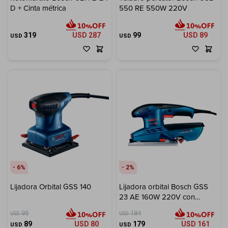
D + Cinta métrica
550 RE 550W 220V
Electrodomésticos
319
USD
287
99
USD
89
USD
USD
Hogar
Movilidad
6
2
Lijadora Orbital GSS 140
Marcas
Lijadora orbital Bosch GSS
23 AE 160W 220V con
colector de polvo
95
184
USD
USD
89
USD
80
179
USD
161
USD
USD