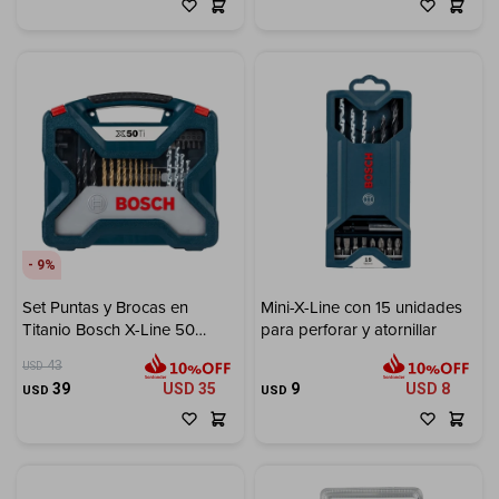
9
Set Puntas y Brocas en
Mini-X-Line con 15 unidades
Titanio Bosch X-Line 50
para perforar y atornillar
unidades
43
USD
39
USD
35
9
USD
8
USD
USD