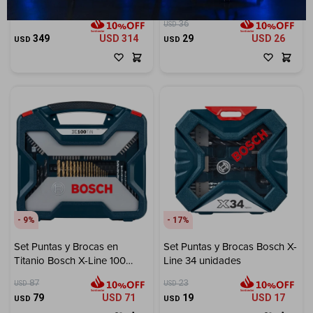
Inalámbrica Bosch GRT 18V-
Line 41 unidades
33 18V Brushless
36
USD
349
USD
314
29
USD
26
USD
USD
9
17
Set Puntas y Brocas en
Set Puntas y Brocas Bosch X-
Titanio Bosch X-Line 100
Line 34 unidades
unidades
87
23
USD
USD
79
USD
71
19
USD
17
USD
USD