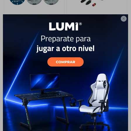
Multicortadora inalámbrica de
Hidrolavadora Bosch GHP

3" Bosch GWS 12V-76 12V SB
180 1800 PSI 220V con
manguera 5 m
319
USD
287
269
USD
242
USD
USD
19
Desmalezadora a Tanza
Set Puntas y Brocas Bosch V-