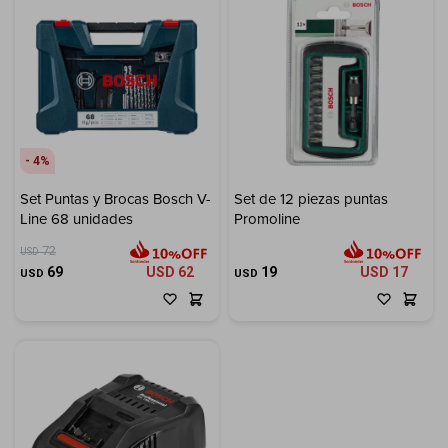
4
Set Puntas y Brocas Bosch V-
Set de 12 piezas puntas
Line 68 unidades
Promoline
72
USD
69
USD
62
19
USD
17
USD
USD