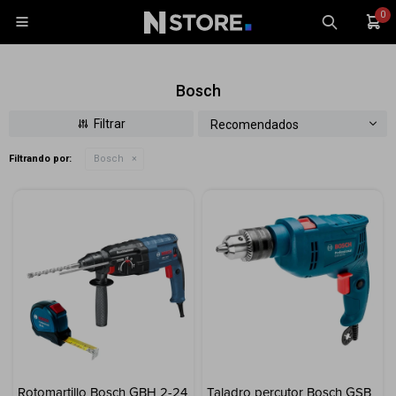
0

Bosch
Recomendados
Filtrando por:
Bosch
Celulares
Tablets
Tecnología
Wearables
Accesorios
TV y Audio
Monitores
Gaming
Rotomartillo Bosch GBH 2-24
Taladro percutor Bosch GSB