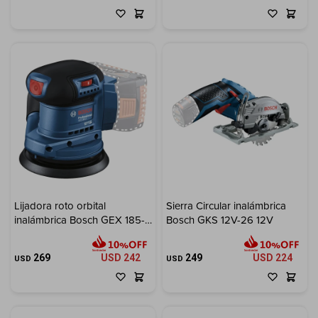
Cuenta
F&Q
Tiendas
Lijadora roto orbital
Sierra Circular inalámbrica
inalámbrica Bosch GEX 185-
Bosch GKS 12V-26 12V
LI 18V SB Brushless
269
USD
242
249
USD
224
USD
USD