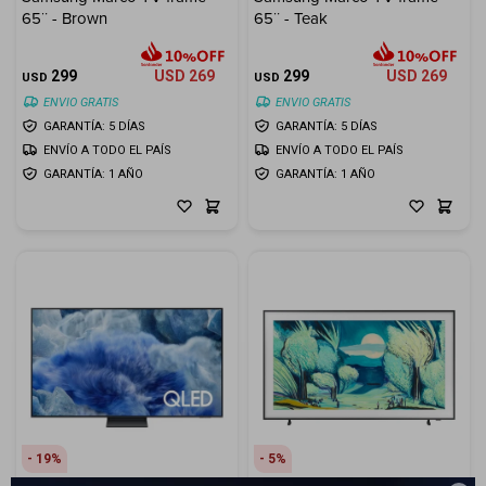
65¨ - Brown
65¨ - Teak
Electrodomésticos
299
USD
269
299
USD
269
USD
USD
ENVIO GRATIS
ENVIO GRATIS
GARANTÍA: 5 DÍAS
GARANTÍA: 5 DÍAS
ENVÍO A TODO EL PAÍS
ENVÍO A TODO EL PAÍS
Hogar
GARANTÍA: 1 AÑO
GARANTÍA: 1 AÑO
Movilidad
Marcas
19
5