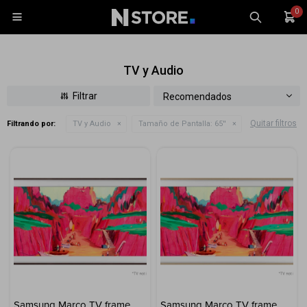
0

TV y Audio
Recomendados
Quitar filtros
Filtrando por:
TV y Audio
Tamaño de Pantalla:
65''
Celulares
Tablets
Tecnología
Wearables
Accesorios
TV y Audio
Monitores
Gaming
Samsung Marco TV frame
Samsung Marco TV frame