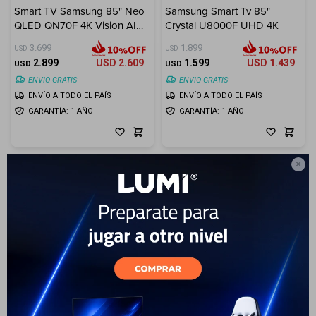
Smart TV Samsung 85" Neo
Samsung Smart Tv 85"
QLED QN70F 4K Vision AI
Crystal U8000F UHD 4K
Electrodomésticos
(2025)
3.699
1.899
USD
USD
2.899
USD
2.609
1.599
USD
1.439
USD
USD
ENVIO GRATIS
ENVIO GRATIS
ENVÍO A TODO EL PAÍS
ENVÍO A TODO EL PAÍS
Hogar
GARANTÍA: 1 AÑO
GARANTÍA: 1 AÑO

Movilidad
Marcas
3