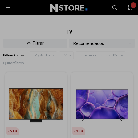
0

TV
Recomendados
Filtrando por:
TV y Audio
TV
Tamaño de Pantalla:
85''
Celulares
Quitar filtros
Tablets
Tecnología
Wearables
Accesorios
TV y Audio
Monitores
Gaming
21
15