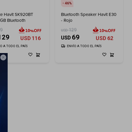
46
te Havit SK920BT
Bluetooth Speaker Havit E30
GB Bluetooth
- Rojo
49
129
USD
129
69
USD
USD
116
USD
62
ÍO A TODO EL PAÍS
ENVÍO A TODO EL PAÍS
