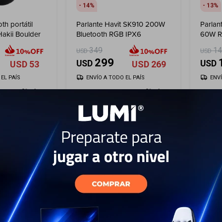
14
13
th portátil
Parlante Havit SK910 200W
Parlan
Hakii Boulder
Bluetooth RGB IPX6
60W R
349
1
USD
USD
299
USD
USD
USD
53
USD
269
EL PAÍS
ENVÍO A TODO EL PAÍS
ENV