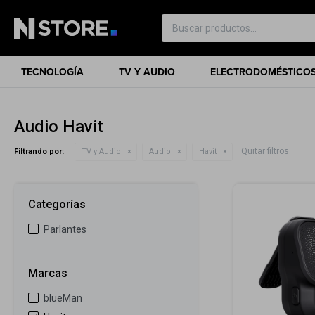
TECNOLOGÍA
TV Y AUDIO
ELECTRODOMÉSTICO
Audio Havit
Quitar filtros
Filtrando por:
TV y Audio
Audio
Havit
Categorías
Parlantes
Marcas
blueMan