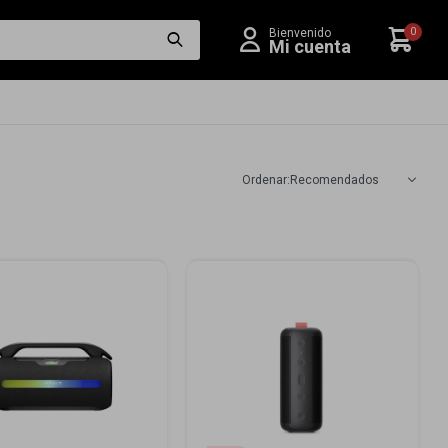
0
Recomendados