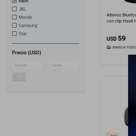
Havit
JBL
Altavoz Bluetoo
Mondo
con clip Havit 
Samsung
Star
59
USD
ENVÍO A TODO 
Precio
(USD)
OK