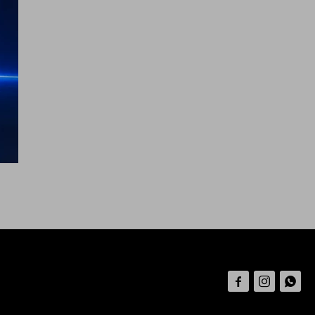


