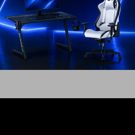
rt Speaker
o
USD
44
EL PAÍS