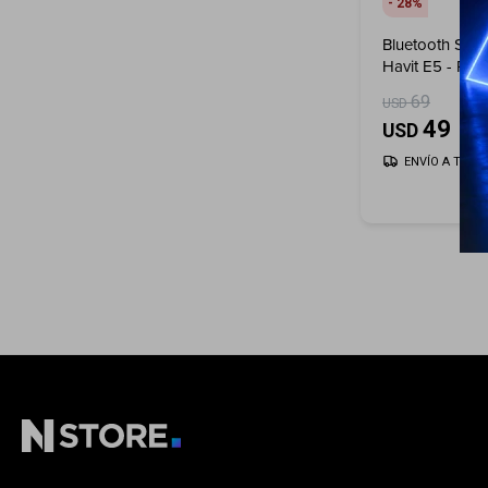
28
Bluetooth Spo
Havit E5 - Roj
69
USD
49
USD
ENVÍO A TODO 