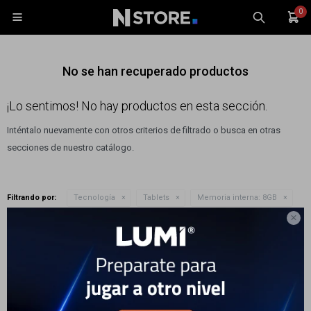
0

No se han recuperado productos
¡Lo sentimos! No hay productos en esta sección.
Inténtalo nuevamente con otros criterios de filtrado o busca en otras
Celulares
secciones de nuestro catálogo.
Tablets
Tecnología
Filtrando por:
Tecnología
Tablets
Memoria interna:
8GB
Wearables
Quitar filtros

Accesorios
Te recomendamos quitar:
Memoria interna:
8GB
TV y Audio
Monitores
Gaming