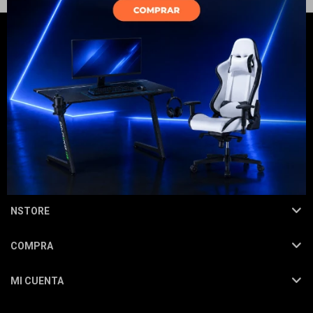
Electrodomésticos
Hogar
NEWSLETTER
¡Suscribite y recibí todas nuestras novedades!
SUSCRIBIRME
Movilidad
NSTORE
COMPRA
Marcas
MI CUENTA