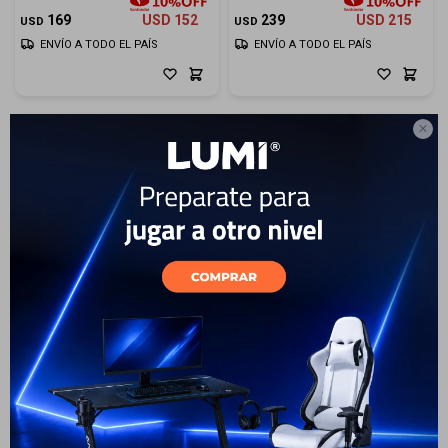
Cuenta
169
USD
152
239
USD
215
USD
USD
ENVÍO A TODO EL PAÍS
ENVÍO A TODO EL PAÍS
F&Q

Tiendas
Silla Gamer Reclinable LUMI
Silla Gamer LUMI CH06-36
CH09-19 - Grey
Premium
239
USD
215
299
USD
269
USD
USD
ENVÍO A TODO EL PAÍS
ENVÍO A TODO EL PAÍS