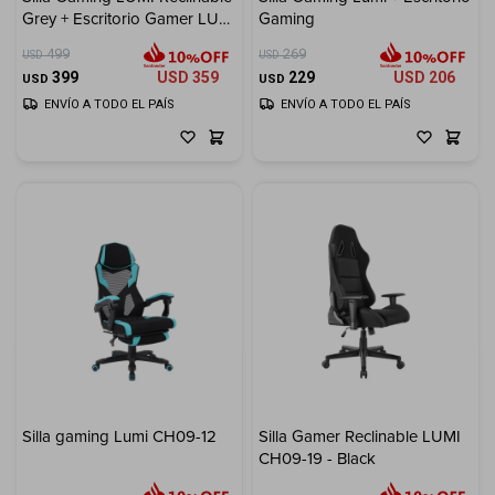
Grey + Escritorio Gamer LUMI
Gaming
Electrodomésticos
GMD16-3 con Luz RGB
499
269
USD
USD
399
USD
359
229
USD
206
USD
USD
ENVÍO A TODO EL PAÍS
ENVÍO A TODO EL PAÍS
Hogar
Movilidad
Marcas
Silla gaming Lumi CH09-12
Silla Gamer Reclinable LUMI
CH09-19 - Black