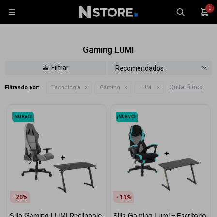
0

Gaming LUMI
Recomendados
Quitar filtros
Filtrando por:
Tecnología
Gaming
LUMI
Celulares
Tablets
Tecnología
Wearables
Accesorios
TV y Audio
Monitores
20
14
Gaming
Silla Gaming LUMI Reclinable
Silla Gaming Lumi + Escritorio