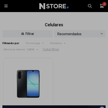
0

Celulares
Recomendados
Filtrando por:
Tecnología
Celulares
Celulares
Quitar filtros
Memoria interna:
128GB
Tablets
Tecnología
Wearables
Accesorios
TV y Audio
Monitores
Gaming