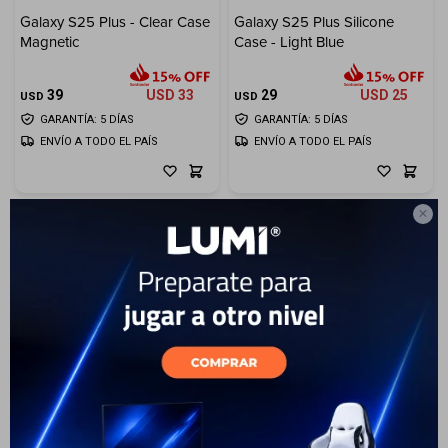
Galaxy S25 Plus - Clear Case
Galaxy S25 Plus Silicone
Electrodomésticos
Magnetic
Case - Light Blue
39
USD
33
29
USD
25
USD
USD
GARANTÍA: 5 DÍAS
GARANTÍA: 5 DÍAS
ENVÍO A TODO EL PAÍS
ENVÍO A TODO EL PAÍS
Hogar

Movilidad
Marcas
Galaxy S25 Plus Silicone
Galaxy S25 Plus Silicone