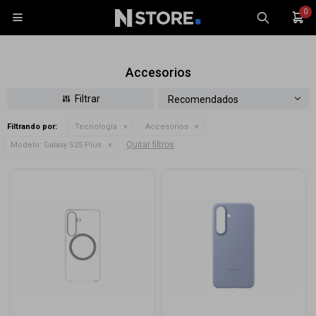
0

Accesorios
Recomendados
Filtrando por:
Tecnología
Accesorios
Celulares
Quitar filtros
Modelo:
Galaxy S25 Plus
Tablets
Tecnología
Wearables
Accesorios
TV y Audio
Monitores
Gaming