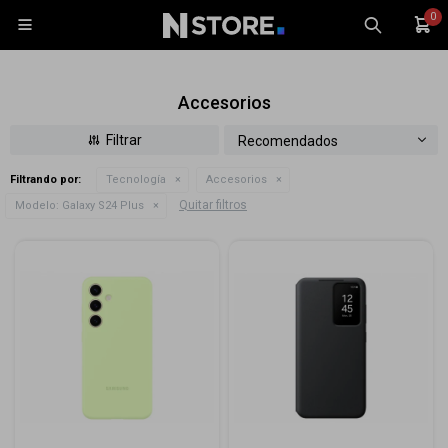
0

Accesorios
Recomendados
Filtrando por:
Tecnología
Accesorios
Celulares
Quitar filtros
Modelo:
Galaxy S24 Plus
Tablets
Tecnología
Wearables
Accesorios
TV y Audio
Monitores
Gaming