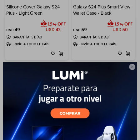
Silicone Cover Galaxy S24
Galaxy S24 Plus Smart View
Electrodomésticos
Plus - Light Green
Wallet Case - Black
49
USD
42
59
USD
50
USD
USD
GARANTÍA: 5 DÍAS
GARANTÍA: 5 DÍAS
ENVÍO A TODO EL PAÍS
ENVÍO A TODO EL PAÍS
Hogar

Movilidad
Marcas
Galaxy S24 Plus Smart View