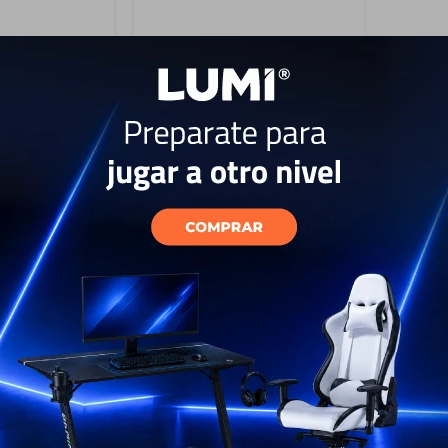
icone Grip
Galaxy S24 Silicone Grip
Case - Beige
89
USD
USD
76
USD
76
ÍAS
GARANTÍA: 5 DÍAS
EL PAÍS
ENVÍO A TODO EL PAÍS