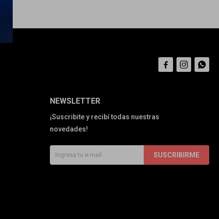



NEWSLETTER
¡Suscribite y recibí todas nuestras
novedades!
SUSCRIBIRME