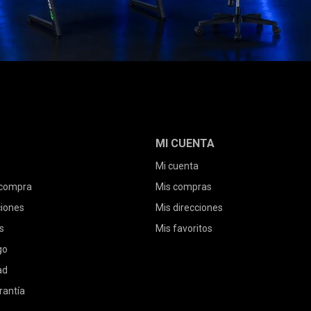
MI CUENTA
Mi cuenta
 compra
Mis compras
ciones
Mis direcciones
s
Mis favoritos
go
ad
rantía