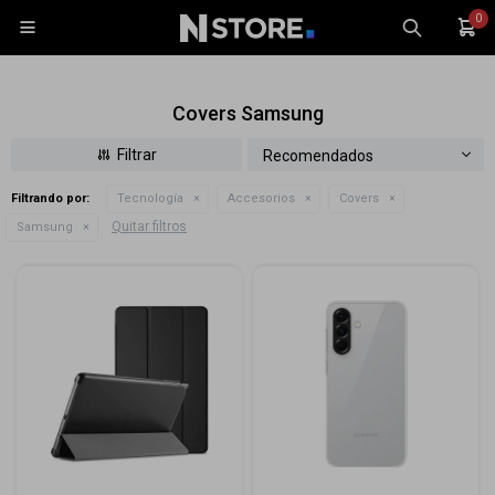
0

Covers Samsung
Recomendados
Filtrando por:
Tecnología
Accesorios
Covers
Celulares
Quitar filtros
Samsung
Tablets
Tecnología
Wearables
Accesorios
TV y Audio
Monitores
Gaming