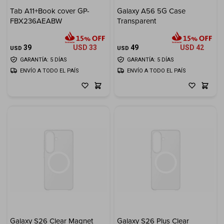
Tab A11+Book cover GP-
Galaxy A56 5G Case
Electrodomésticos
FBX236AEABW
Transparent
39
USD
33
49
USD
42
USD
USD
GARANTÍA: 5 DÍAS
GARANTÍA: 5 DÍAS
ENVÍO A TODO EL PAÍS
ENVÍO A TODO EL PAÍS
Hogar
Movilidad
Marcas
Galaxy S26 Clear Magnet
Galaxy S26 Plus Clear