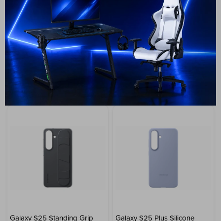
Tab A9 Plus Book Cover
Galaxy S25 Standing Grip
Case - Black
Cover - Grey
59
USD
50
49
USD
42
USD
USD
GARANTÍA: 5 DÍAS
GARANTÍA: 5 DÍAS
ENVÍO A TODO EL PAÍS
ENVÍO A TODO EL PAÍS
Galaxy S25 Standing Grip
Galaxy S25 Plus Silicone