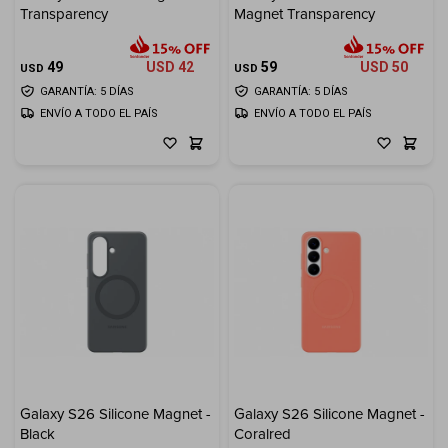
Transparency
Magnet Transparency
Cuenta
49
USD
42
59
USD
50
USD
USD
GARANTÍA: 5 DÍAS
GARANTÍA: 5 DÍAS
ENVÍO A TODO EL PAÍS
ENVÍO A TODO EL PAÍS
F&Q
Tiendas
Galaxy S26 Silicone Magnet -
Galaxy S26 Silicone Magnet -
Black
Coralred