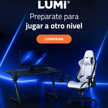
BL Tune 500
USD
33
ÍAS
EL PAÍS