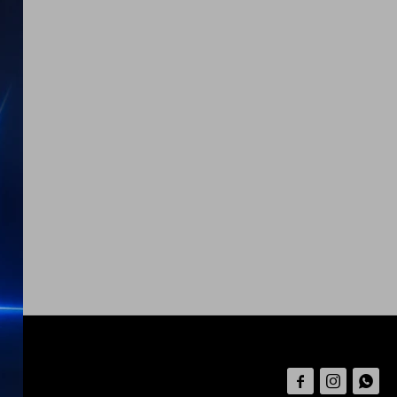


