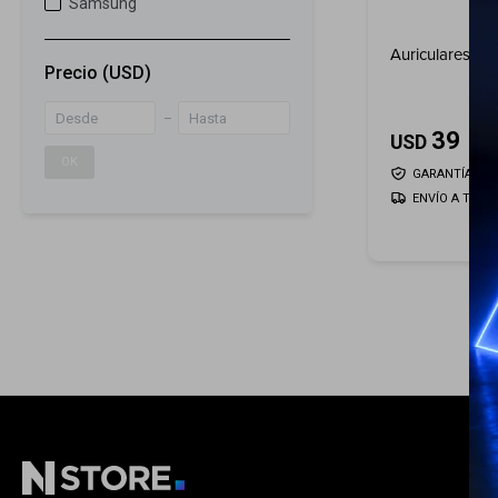
Samsung
Auriculares J
Precio
(USD)
39
USD
OK
GARANTÍA: 5 D
ENVÍO A TODO 