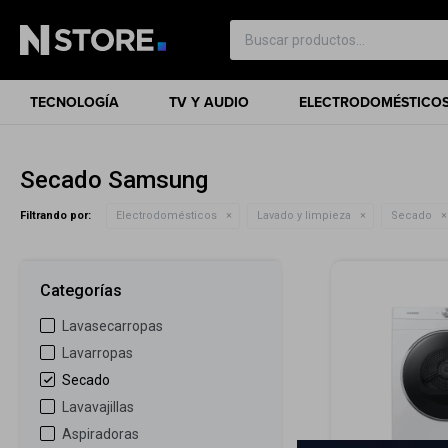
TECNOLOGÍA
TV Y AUDIO
ELECTRODOMÉSTICO
Secado Samsung
Filtrando por:
Electrodomésticos
Lavado y limpieza
Secado
Categorías
Lavasecarropas
Lavarropas
Secado
Lavavajillas
Aspiradoras