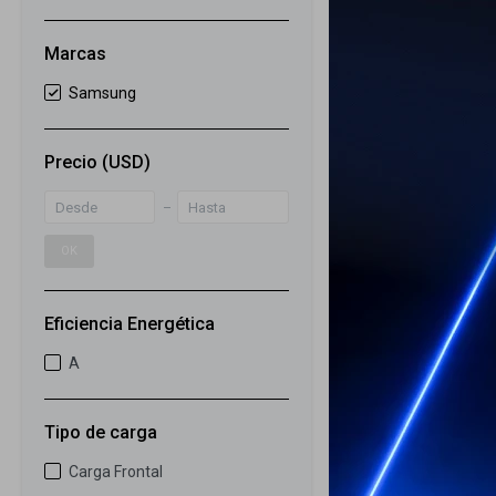
22
Secarropas Sa
Marcas
Inverter AI Con
Samsung
899
USD
699
USD
Precio
(USD)
ENVIO GRATIS
ENVÍO A TODO 
GARANTÍA: 1 
OK
Eficiencia Energética
A
Tipo de carga
Carga Frontal