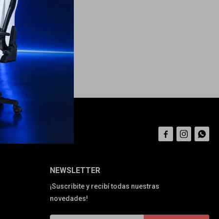



NEWSLETTER
¡Suscribite y recibí todas nuestras
novedades!