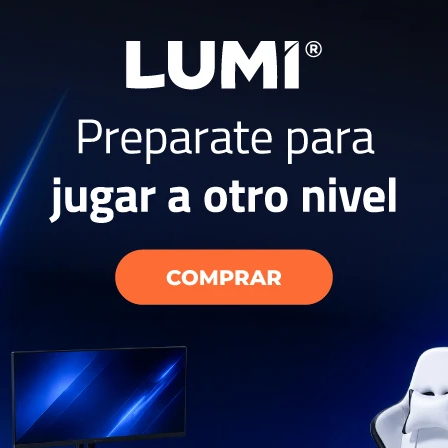
msung 11.5Kg
Secarropas Samsung 9 kg
trol
con tecnología IA DV90T
999
USD
USD
629
USD
899
ENVIO GRATIS
EL PAÍS
ENVÍO A TODO EL PAÍS
AÑO
GARANTÍA: 1 AÑO