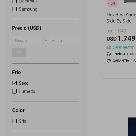
Electrolux
5
Samsung
Heladera Sams
Side By Side
Precio
(USD)
1.849
USD
1.749
USD
ENVIO GRATIS
OK
ENVÍO A TODO 
GARANTÍA: 1 
Frío
Seco
Húmedo
Color
Gris