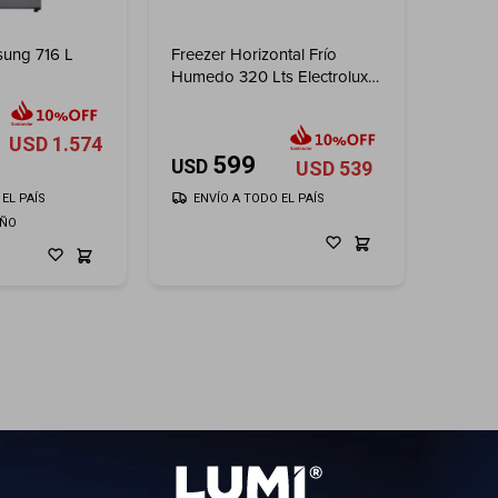
ung 716 L
Freezer Horizontal Frío
Humedo 320 Lts Electrolux
Inverter
USD
1.574
599
USD
USD
539
EL PAÍS
ENVÍO A TODO EL PAÍS
AÑO