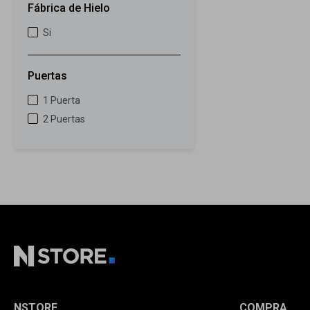
Fábrica de Hielo
Si
Puertas
1 Puerta
2 Puertas
NSTORE
COMPRA