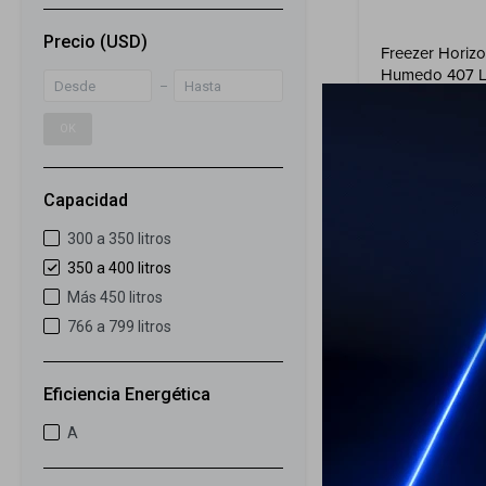
Precio
(USD)
Freezer Horizon
Humedo 407 Lt
Inverter
OK
659
USD
ENVÍO A TODO 
Capacidad
300 a 350 litros
350 a 400 litros
Más 450 litros
766 a 799 litros
Eficiencia Energética
A