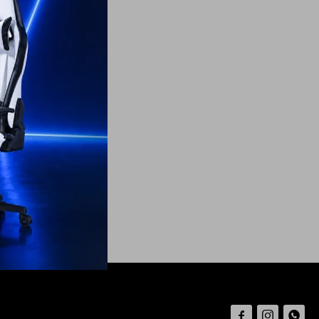


