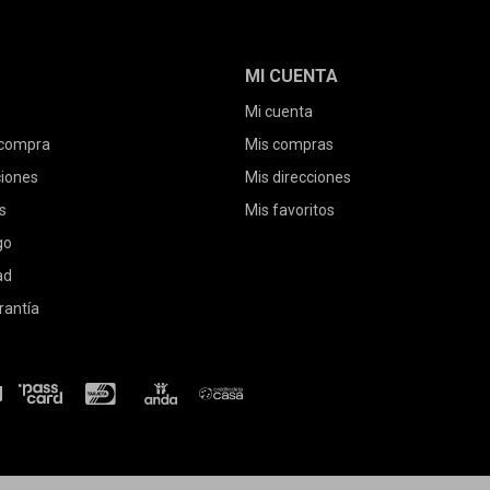
MI CUENTA
Mi cuenta
 compra
Mis compras
ciones
Mis direcciones
s
Mis favoritos
go
ad
rantía