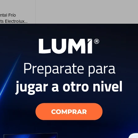
tal Frío
s Electrolux
USD
593
EL PAÍS