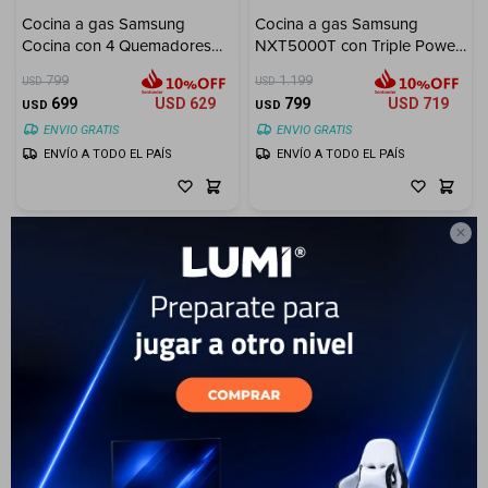
Cocina a gas Samsung
Cocina a gas Samsung
Electrodomésticos
Cocina con 4 Quemadores
NXT5000T con Triple Power
con Quemador Rápido -
Burner 5 hornallas
799
1.199
USD
USD
Silver
699
USD
629
799
USD
719
USD
USD
ENVIO GRATIS
ENVIO GRATIS
ENVÍO A TODO EL PAÍS
ENVÍO A TODO EL PAÍS
Hogar

Movilidad
Marcas
33
Cocina a Gas Samsung