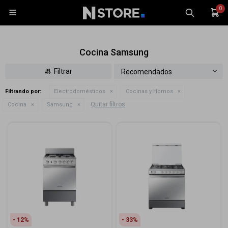
0

Cocina Samsung
Recomendados
Filtrando por:
Electrodomésticos
Cocinas y Hornos
Celulares
Quitar filtros
Cocina
Samsung
Tablets
Tecnología
Wearables
Accesorios
TV y Audio
Monitores
Gaming
12
33