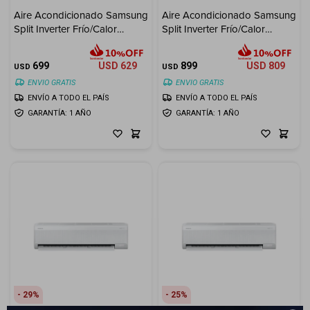
Aire Acondicionado Samsung
Aire Acondicionado Samsung
Electrodomésticos
Split Inverter Frío/Calor
Split Inverter Frío/Calor
12.000 BTU
18.000 BTU
699
USD
629
899
USD
809
USD
USD
ENVIO GRATIS
ENVIO GRATIS
ENVÍO A TODO EL PAÍS
ENVÍO A TODO EL PAÍS
Hogar
GARANTÍA: 1 AÑO
GARANTÍA: 1 AÑO
Movilidad
Marcas
29
25