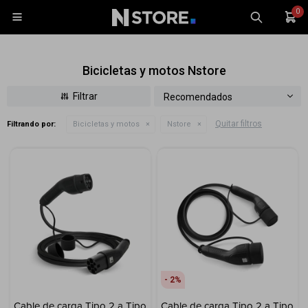
0

Bicicletas y motos Nstore
Recomendados
Quitar filtros
Filtrando por:
Bicicletas y motos
Nstore
Celulares
Tablets
Tecnología
Wearables
Accesorios
TV y Audio
Monitores
2
Gaming
Cable de carga Tipo 2 a Tipo
Cable de carga Tipo 2 a Tipo