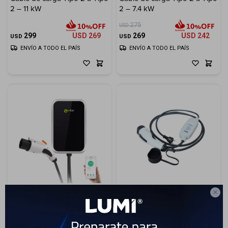
2 – 11 kW
2 – 7.4 kW
Electrodomésticos
275
USD
299
USD
269
269
USD
242
USD
USD
ENVÍO A TODO EL PAÍS
ENVÍO A TODO EL PAÍS
Hogar
Movilidad
Marcas

Cargador rápido auto
Cargador portátil Schuko -
eléctrico - Zencar WA-16-3P -
DUOSIDA V2-PSE-10-ES -
11kW
Tipo 2 - 2.3 kW