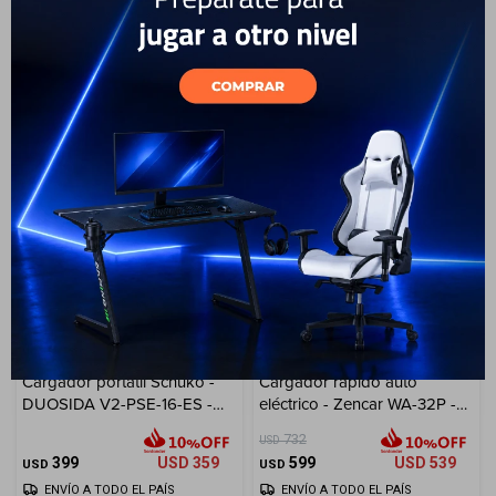
Cuenta
849
USD
764
359
USD
323
USD
USD
ENVÍO A TODO EL PAÍS
ENVÍO A TODO EL PAÍS
F&Q
Tiendas
18
Cargador portátil Schuko -
Cargador rápido auto
DUOSIDA V2-PSE-16-ES -
eléctrico - Zencar WA-32P -
Tipo 2 - 3.7 kW
7.4kW
732
USD
399
USD
359
599
USD
539
USD
USD
ENVÍO A TODO EL PAÍS
ENVÍO A TODO EL PAÍS