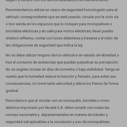
Electrodomésticos
Recomendamos utilizar un casco de seguridad homologado para el
vehículo correspondiente que se esté usando; circular por la ciclo vía
o bici senda en los espacios que lo incluyan para monopatines o
bicicletas eléctricas y en calle para motos eléctricas; llevar puesto
chaleco reflexivo; contar con luces delanteras y traseras y el resto de
Hogar
las obligaciones de seguridad que indica la ley.
No se debe utilizar ninguno de los vehículos en estado de ebriedad o
tras el consumo de sustancias que puedan perjudicar su percepción.
No se sugiere circular en días de tormenta o baja visibilidad. Tenga en
Movilidad
cuenta que la humedad reduce la tracción y frenado; para evitar sus
consecuencias, no tome tanta velocidad y utilice los frenos de forma
gradual.
Recordamos que al circular con un monopatín, bicicleta o moto
Marcas
eléctrica importado por Nicatel S.A. debe cumplir con todas las
normas nacionales y departamentales en materia de tránsito y
seguridad vial aplicables a la circulación y uso de monopatines,