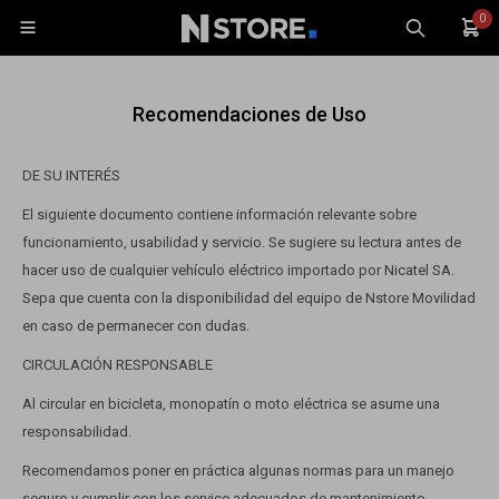
0

Recomendaciones de Uso
DE SU INTERÉS
El siguiente documento contiene información relevante sobre
Celulares
funcionamiento, usabilidad y servicio. Se sugiere su lectura antes de
hacer uso de cualquier vehículo eléctrico importado por Nicatel SA.
Tablets
Tecnología
Sepa que cuenta con la disponibilidad del equipo de Nstore Movilidad
Wearables
en caso de permanecer con dudas.
CIRCULACIÓN RESPONSABLE
Accesorios
Al circular en bicicleta, monopatín o moto eléctrica se asume una
TV y Audio
Monitores
responsabilidad.
Recomendamos poner en práctica algunas normas para un manejo
Gaming
seguro y cumplir con los service adecuados de mantenimiento.