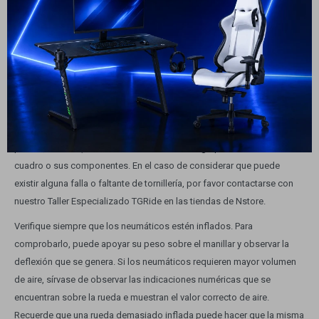
CAMBIOS. Los cambios inferiores son utilizados para las calles más
pronunciadas, mientras que los cambios superiores permiten mayor
velocidad.
MANTENIMIENTO
Realice una revisión regular de los elementos de fijación (tuercas,
pernos, tornillos). Preste atención si escucha golpes o vibraciones del
cuadro o sus componentes. En el caso de considerar que puede
existir alguna falla o faltante de tornillería, por favor contactarse con
nuestro Taller Especializado TGRide en las tiendas de Nstore.
Verifique siempre que los neumáticos estén inflados. Para
comprobarlo, puede apoyar su peso sobre el manillar y observar la
deflexión que se genera. Si los neumáticos requieren mayor volumen
de aire, sírvase de observar las indicaciones numéricas que se
encuentran sobre la rueda e muestran el valor correcto de aire.
Recuerde que una rueda demasiado inflada puede hacer que la misma