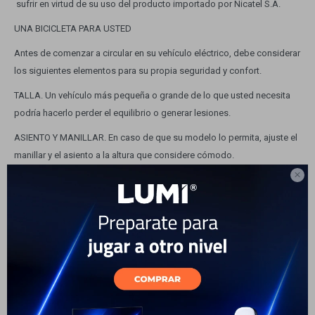
sufrir en virtud de su uso del producto importado por Nicatel S.A.
UNA BICICLETA PARA USTED
Antes de comenzar a circular en su vehículo eléctrico, debe considerar
los siguientes elementos para su propia seguridad y confort.
TALLA. Un vehículo más pequeña o grande de lo que usted necesita
podría hacerlo perder el equilibrio o generar lesiones.
ASIENTO Y MANILLAR. En caso de que su modelo lo permita, ajuste el
manillar y el asiento a la altura que considere cómodo.

FRENOS. Asegúrese de que los frenos de su vehículo funcionen de
forma adecuada. En el caso que su modelo incluya frenos de disco y
usted necesite de ajustarlo, cuenta con nuestro Taller Especializado
TGRide en last tiendas de Nstore. Bajo ningún concepto genere
contacto con el disco ya que podría dañarlo.
LUCES. Circular en días oscuros o sobre horas de la noche requiere de
uso de luces. Se sugiere siempre chequear su correcto
funcionamiento antes de subirse a ella.