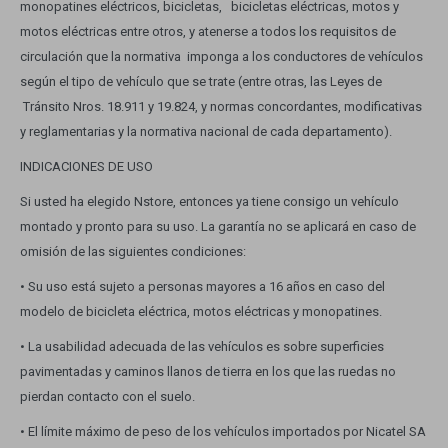
monopatines eléctricos, bicicletas, bicicletas eléctricas, motos y
Cuenta
motos eléctricas entre otros, y atenerse a todos los requisitos de
circulación que la normativa imponga a los conductores de vehículos
según el tipo de vehículo que se trate (entre otras, las Leyes de
Tránsito Nros. 18.911 y 19.824, y normas concordantes, modificativas
F&Q
y reglamentarias y la normativa nacional de cada departamento).
INDICACIONES DE USO
Si usted ha elegido Nstore, entonces ya tiene consigo un vehículo
Tiendas
montado y pronto para su uso. La garantía no se aplicará en caso de
omisión de las siguientes condiciones:
• Su uso está sujeto a personas mayores a 16 años en caso del
modelo de bicicleta eléctrica, motos eléctricas y monopatines.
• La usabilidad adecuada de las vehículos es sobre superficies
pavimentadas y caminos llanos de tierra en los que las ruedas no
pierdan contacto con el suelo.
• El límite máximo de peso de los vehículos importados por Nicatel SA