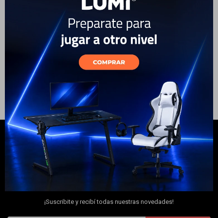
DualSense Wireless - White
Electrodomésticos
140
69
USD
USD
105
USD
89
49
USD
42
USD
USD
ENVÍO A TODO EL PAÍS
ENVÍO A TODO EL PAÍS
Hogar
Movilidad
Marcas
NEWSLETTER
¡Suscribite y recibí todas nuestras novedades!