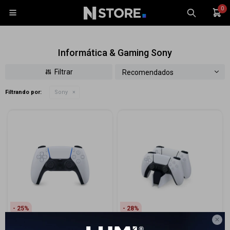
0

Informática & Gaming Sony
Recomendados
Filtrando por:
Sony
Celulares
Tablets
Tecnología
Wearables
Accesorios
TV y Audio
Monitores
25
28
Gaming

Control PlayStation 5 Sony
PS5 Dualsense Charger