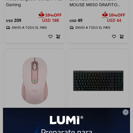
Gaming
MOUSE M650 GRAFITO
INAL+BT - Graphito
Electrodomésticos
209
USD
188
49
USD
44
USD
USD
ENVÍO A TODO EL PAÍS
ENVÍO A TODO EL PAÍS
Hogar
Movilidad
Marcas

LOGITECH 910-006250
Teclado Gamer Lightspeed
MOUSE M650 GRAFITO
Logitech G515 Inalámbrico
INAL+BT - Rosa