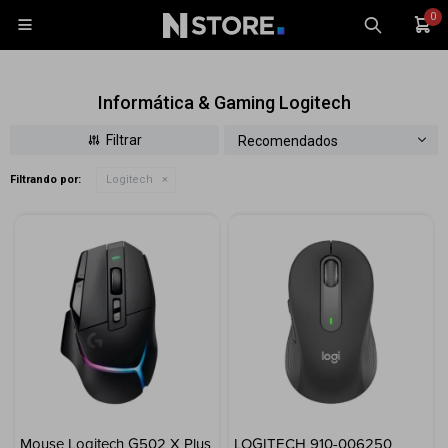
0

Informática & Gaming Logitech
Recomendados
Filtrando por:
Logitech
Celulares
Tablets
Tecnología
Wearables
Accesorios
TV y Audio
Monitores
Gaming
Mouse Logitech G502 X Plus
LOGITECH 910-006250