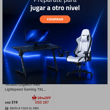
Cuenta
49
USD
44
219
USD
197
USD
USD
ENVÍO A TODO EL PAÍS
ENVÍO A TODO EL PAÍS
F&Q
Tiendas
Teclado Logitech X60
Lightspeed Gaming TKL
INAL RGB
319
USD
287
USD
ENVÍO A TODO EL PAÍS