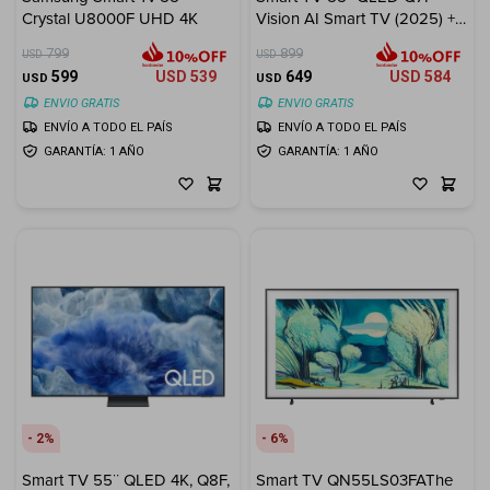
Crystal U8000F UHD 4K
Vision AI Smart TV (2025) +
Electrodomésticos
Soporte de Pared LUMI
799
899
USD
USD
32"-100" ¡De Regalo!
599
USD
539
649
USD
584
USD
USD
ENVIO GRATIS
ENVIO GRATIS
ENVÍO A TODO EL PAÍS
ENVÍO A TODO EL PAÍS
GARANTÍA: 1 AÑO
GARANTÍA: 1 AÑO
Hogar
Movilidad
Marcas
2
6
Smart TV 55¨ QLED 4K, Q8F,
Smart TV QN55LS03FAThe