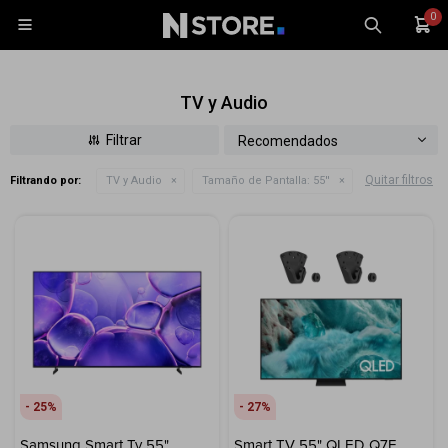
0

TV y Audio
Recomendados
Quitar filtros
Filtrando por:
TV y Audio
Tamaño de Pantalla:
55''
Celulares
Tablets
Tecnología
Wearables
Accesorios
TV y Audio
Monitores
25
27
Gaming
Samsung Smart Tv 55"
Smart TV 55" QLED Q7F