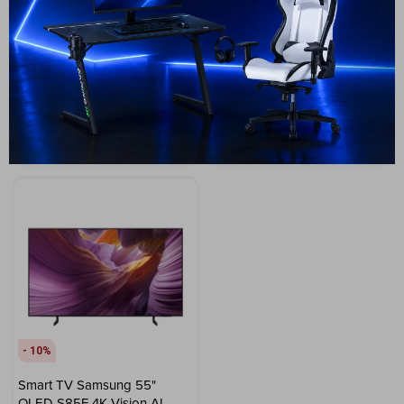
QLED QN85F 4K Vision AI
QLED QN70F 4K Vision AI
(2025)
(2025)
1.799
USD
1.499
USD
1.349
1.049
USD
944
USD
USD
ENVIO GRATIS
ENVIO GRATIS
ENVÍO A TODO EL PAÍS
ENVÍO A TODO EL PAÍS
GARANTÍA: 1 AÑO
GARANTÍA: 1 AÑO
10
Smart TV Samsung 55"
OLED S85F 4K Vision AI