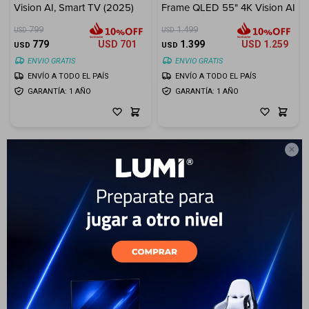
Vision AI, Smart TV (2025)
Frame QLED 55" 4K Vision AI
Cuenta
799
1.499
USD
USD
779
USD
701
1.399
USD
1.259
USD
USD
ENVIO GRATIS
ENVIO GRATIS
ENVÍO A TODO EL PAÍS
ENVÍO A TODO EL PAÍS
F&Q
GARANTÍA: 1 AÑO
GARANTÍA: 1 AÑO

Tiendas
41
Smart TV Samsung 55" Neo
Smart TV Samsung 55" Neo