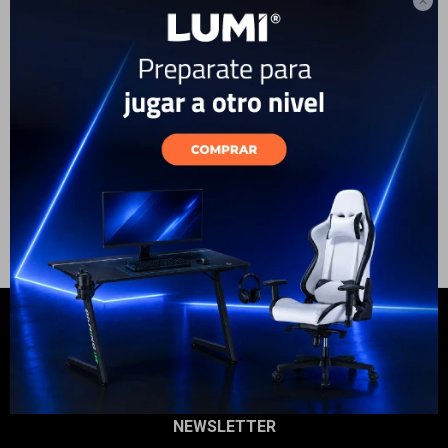

Parlante Bluetooth Star
Electrodomésticos
69
USD
59
USD
ENVÍO A TODO EL PAÍS
GARANTÍA: 1 AÑO
Hogar
Movilidad
Marcas
NEWSLETTER