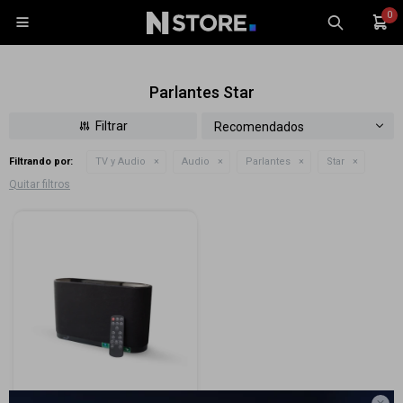
0

Parlantes Star
Recomendados
Filtrando por:
TV y Audio
Audio
Parlantes
Star
Celulares
Quitar filtros
Tablets
Tecnología
Wearables
Accesorios
TV y Audio
Monitores
Gaming