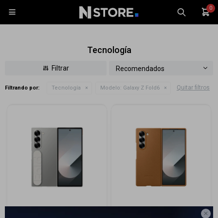
0

Tecnología
Recomendados
Quitar filtros
Filtrando por:
Tecnología
Modelo:
Galaxy Z Fold6
Celulares
Tablets
Tecnología
Wearables
Accesorios
TV y Audio
Monitores
Gaming

Galaxy Z Fold6 - Clear Case
Galaxy Z Fold6 - Leather