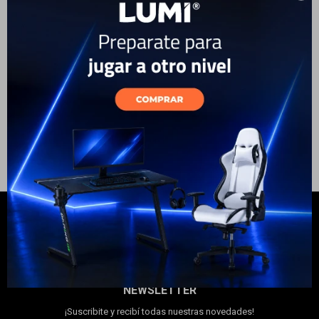
Case
Electrodomésticos
69
USD
59
149
USD
127
USD
USD
GARANTÍA: 5 DÍAS
GARANTÍA: 5 DÍAS
ENVÍO A TODO EL PAÍS
ENVÍO A TODO EL PAÍS
Hogar
Movilidad
Marcas
NEWSLETTER
¡Suscribite y recibí todas nuestras novedades!