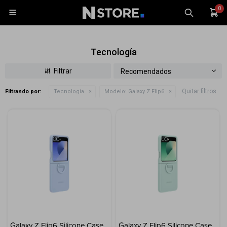
0

Tecnología
Recomendados
Quitar filtros
Filtrando por:
Tecnología
Modelo:
Galaxy Z Flip6
Celulares
Tablets
Tecnología
Wearables
Accesorios
TV y Audio
Monitores
Gaming
Galaxy Z Flip6 Silicone Case
Galaxy Z Flip6 Silicone Case