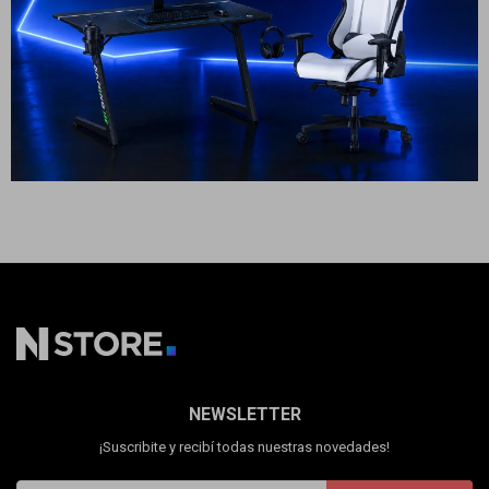
Cuenta
69
USD
59
69
USD
59
USD
USD
GARANTÍA: 5 DÍAS
GARANTÍA: 5 DÍAS
ENVÍO A TODO EL PAÍS
ENVÍO A TODO EL PAÍS
F&Q
Tiendas
NEWSLETTER
¡Suscribite y recibí todas nuestras novedades!