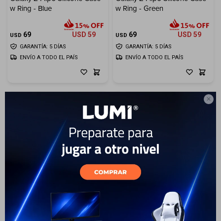
w Ring - Blue
w Ring - Green
Electrodomésticos
69
USD
59
69
USD
59
USD
USD
GARANTÍA: 5 DÍAS
GARANTÍA: 5 DÍAS
ENVÍO A TODO EL PAÍS
ENVÍO A TODO EL PAÍS
Hogar

Movilidad
Marcas
Galaxy Z Flip6 Silicone Case
Galaxy Z Flip6 Flipsuit Case
w Ring - Yellow