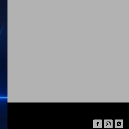


