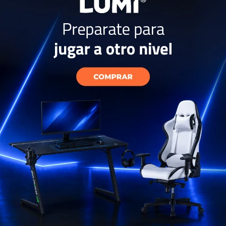
BL Tune 500
USD
33
ÍAS
EL PAÍS