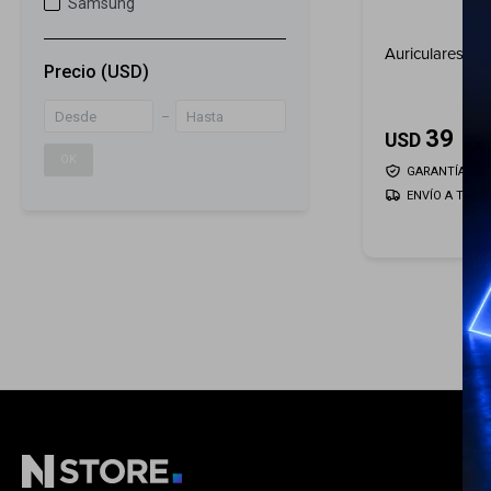
Samsung
Auriculares J
Precio
(USD)
39
USD
OK
GARANTÍA: 5 D
ENVÍO A TODO 