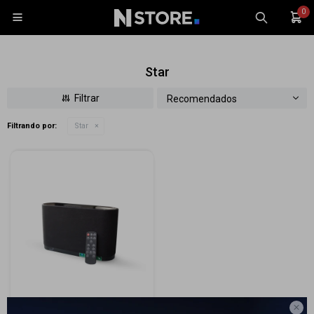
0

Star
Recomendados
Filtrando por:
Star
Celulares
Tablets
Tecnología
Wearables
Accesorios
TV y Audio
Monitores
Gaming

Parlante Bluetooth Star