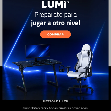
Electrodomésticos
69
USD
59
USD
ENVÍO A TODO EL PAÍS
GARANTÍA: 1 AÑO
Hogar
Movilidad
Marcas
NEWSLETTER
¡Suscribite y recibí todas nuestras novedades!