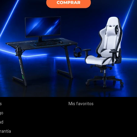
MI CUENTA
Mi cuenta
 compra
Mis compras
ciones
Mis direcciones
s
Mis favoritos
go
ad
rantía