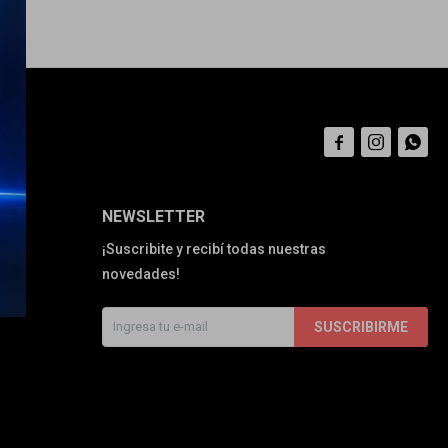



NEWSLETTER
¡Suscribite y recibí todas nuestras
novedades!
SUSCRIBIRME