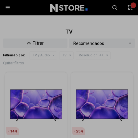
0

TV
Recomendados
Filtrando por:
TV y Audio
TV
Resolución:
4K
Celulares
Quitar filtros
Tablets
Tecnología
Wearables
Accesorios
TV y Audio
Monitores
Gaming
14
25