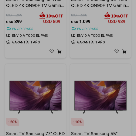
QLED 4K QN90F TV Gaming
QLED 4K QN90F TV Gaming
(2025)
(2025)
1.299
1.590
USD
USD
899
USD
809
1.099
USD
989
USD
USD
ENVIO GRATIS
ENVIO GRATIS
ENVÍO A TODO EL PAÍS
ENVÍO A TODO EL PAÍS
GARANTÍA: 1 AÑO
GARANTÍA: 1 AÑO
20
10
Smart TV Samsung 77" OLED
Smart TV Samsung 55"