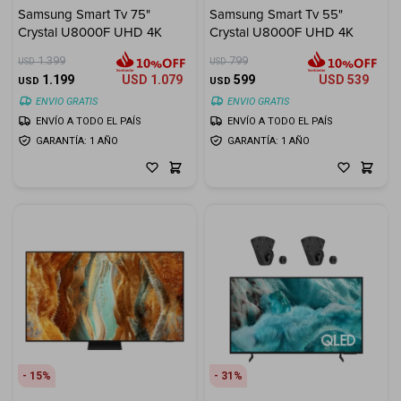
Samsung Smart Tv 75"
Samsung Smart Tv 55"
Crystal U8000F UHD 4K
Crystal U8000F UHD 4K
Electrodomésticos
1.399
799
USD
USD
1.199
USD
1.079
599
USD
539
USD
USD
ENVIO GRATIS
ENVIO GRATIS
ENVÍO A TODO EL PAÍS
ENVÍO A TODO EL PAÍS
Hogar
GARANTÍA: 1 AÑO
GARANTÍA: 1 AÑO
Movilidad
Marcas
15
31