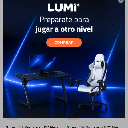
Samsung Smart Tv 85"
Smart TV Crystal 98¨ UHD
Crystal U8000F UHD 4K
4K DU9000
1.899
4.199
USD
USD
1.599
USD
1.439
3.299
USD
2.969
USD
USD
ENVIO GRATIS
ENVIO GRATIS
ENVÍO A TODO EL PAÍS
ENVÍO A TODO EL PAÍS
GARANTÍA: 1 AÑO
GARANTÍA: 1 AÑO
30
30
Smart TV Samsung 43" Neo
Smart TV Samsung 50" Neo