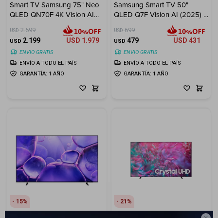
Smart TV Samsung 75" Neo
Samsung Smart TV 50"
Cuenta
QLED QN70F 4K Vision AI
QLED Q7F Vision AI (2025) +
(2025)
Soporte de Pared LUMI
2.599
699
USD
USD
32"-100" ¡De Regalo!
2.199
USD
1.979
479
USD
431
USD
USD
ENVIO GRATIS
ENVIO GRATIS
F&Q
ENVÍO A TODO EL PAÍS
ENVÍO A TODO EL PAÍS
GARANTÍA: 1 AÑO
GARANTÍA: 1 AÑO
Tiendas
15
21
