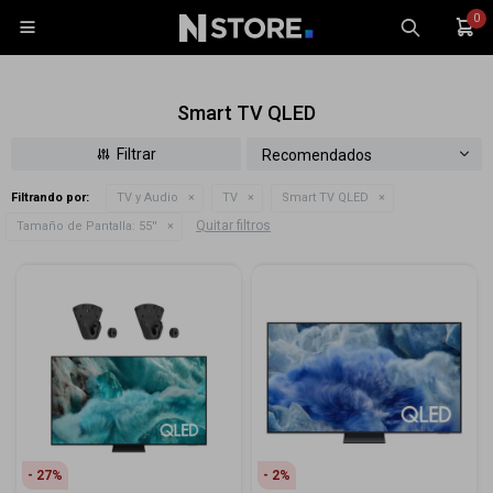
0

Smart TV QLED
Recomendados
Filtrando por:
TV y Audio
TV
Smart TV QLED
Celulares
Quitar filtros
Tamaño de Pantalla:
55''
Tablets
Tecnología
Wearables
Accesorios
TV y Audio
Monitores
Gaming
27
2