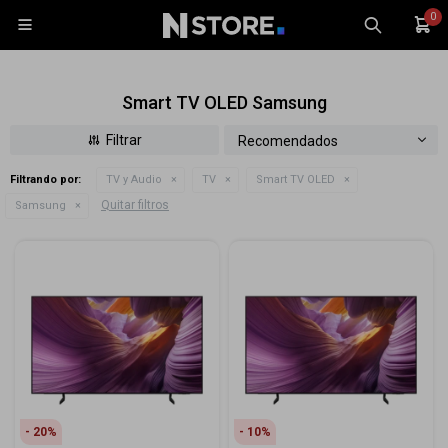
0

Smart TV OLED Samsung
Recomendados
Filtrando por:
TV y Audio
TV
Smart TV OLED
Celulares
Quitar filtros
Samsung
Tablets
Tecnología
Wearables
Accesorios
TV y Audio
Monitores
Gaming
20
10