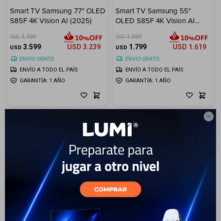
Smart TV Samsung 77" OLED
Smart TV Samsung 55"
Electrodomésticos
S85F 4K Vision AI (2025)
OLED S85F 4K Vision AI
(2025)
4.499
1.999
USD
USD
3.599
USD
3.239
1.799
USD
1.619
USD
USD
ENVIO GRATIS
ENVIO GRATIS
ENVÍO A TODO EL PAÍS
ENVÍO A TODO EL PAÍS
Hogar
GARANTÍA: 1 AÑO
GARANTÍA: 1 AÑO

Movilidad
Marcas
9