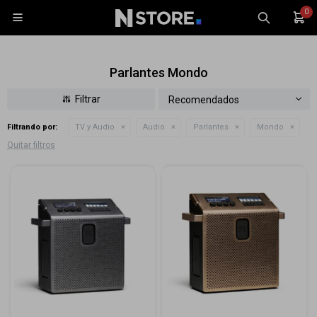
0

Parlantes Mondo
Recomendados
Filtrando por:
TV y Audio
Audio
Parlantes
Mondo
Celulares
Quitar filtros
Tablets
Tecnología
Wearables
Accesorios
TV y Audio
Monitores
Gaming