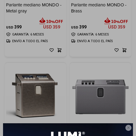
Parlante mediano MONDO -
Parlante mediano MONDO -
Metal gray
Brass
Electrodomésticos
399
USD
359
399
USD
359
USD
USD
GARANTÍA: 6 MESES
GARANTÍA: 6 MESES
ENVÍO A TODO EL PAÍS
ENVÍO A TODO EL PAÍS
Hogar
Movilidad
Marcas

Parlante mediano MONDO -
Parlante Portátil Mondo -