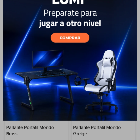
Grey
Metal gray
Cuenta
399
USD
359
499
USD
449
USD
USD
GARANTÍA: 6 MESES
GARANTÍA: 6 MESES
ENVÍO A TODO EL PAÍS
ENVÍO A TODO EL PAÍS
F&Q
Tiendas
Parlante Portátil Mondo -
Parlante Portátil Mondo -
Brass
Greige