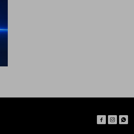


