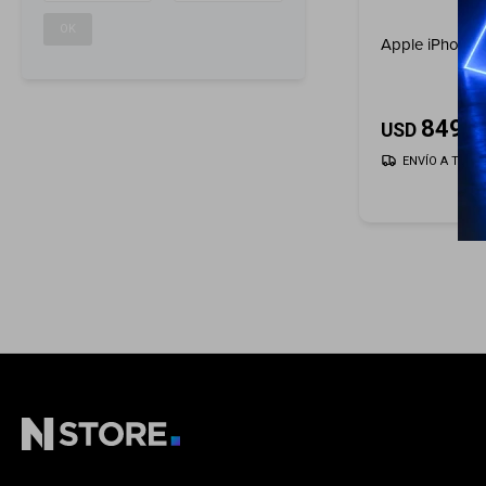
OK
Apple iPhone 
849
USD
ENVÍO A TODO 