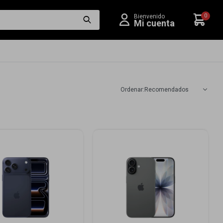
0
Recomendados