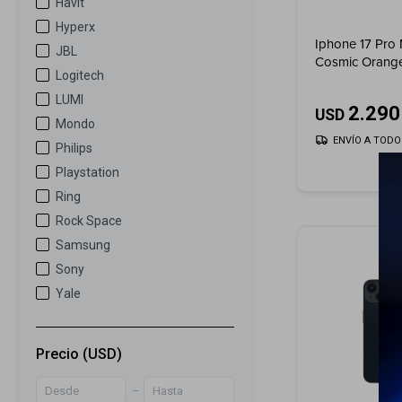
Havit
Hyperx
Iphone 17 Pro
JBL
Cosmic Orang
Logitech
LUMI
2.290
USD
Mondo
ENVÍO A TODO 
Philips
Playstation
Ring
Rock Space
Samsung
Sony
Yale
Precio
(USD)