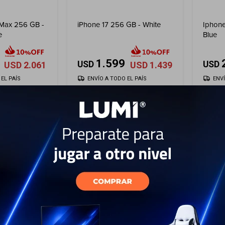
 Max 256 GB -
iPhone 17 256 GB - White
Iphone
e
Blue
1.599
USD
USD
USD
2.061
USD
1.439
EL PAÍS
ENVÍO A TODO EL PAÍS
ENV