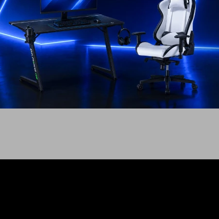
13 - 128GB
USD
764
EL PAÍS