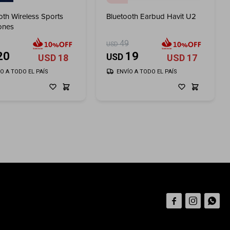
oth Wireless Sports
Bluetooth Earbud Havit U2
ones
49
USD
20
19
USD
USD
18
USD
17
ÍO A TODO EL PAÍS
ENVÍO A TODO EL PAÍS


