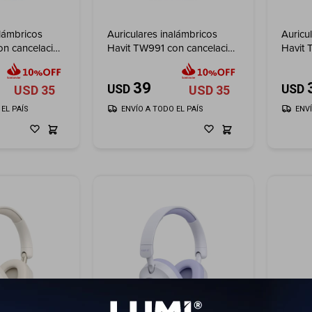
alámbricos
Auriculares inalámbricos
Auricu
on cancelación
Havit TW991 con cancelación
Havit 
de ruido - Black
de rui
39
USD
USD
USD
35
USD
35
EL PAÍS
ENVÍO A TODO EL PAÍS
ENV