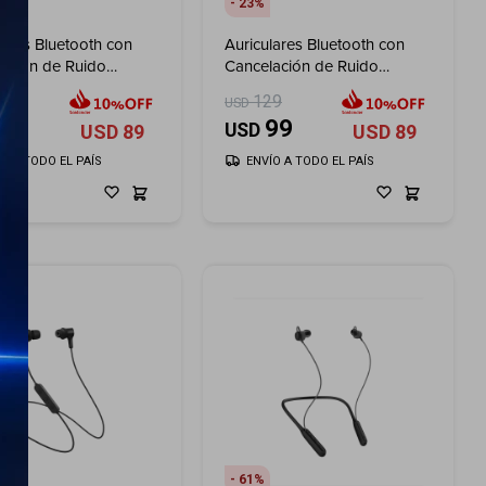
23
lares Bluetooth con
Auriculares Bluetooth con
ación de Ruido
Cancelación de Ruido
mbricos HAVIT Space
Inalámbricos HAVIT Space
29
129
USD
0BT - Azul
S1 H670BT - Beige
99
99
USD
USD
89
USD
89
ÍO A TODO EL PAÍS
ENVÍO A TODO EL PAÍS
61