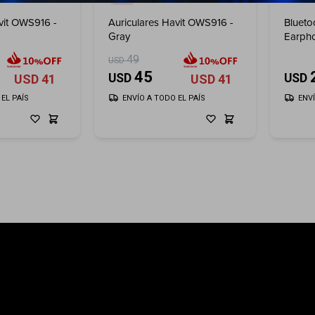
vit OWS916 -
Auriculares Havit OWS916 -
Blueto
Gray
Earph
49
USD
45
USD
USD
USD
41
USD
41
EL PAÍS
ENVÍO A TODO EL PAÍS
ENV