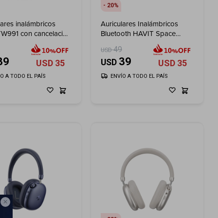
20
lares inalámbricos
Auriculares Inalámbricos
TW991 con cancelación
Bluetooth HAVIT Space
do - Gray
NC01H - Gray
49
USD
39
39
USD
USD
35
USD
35
ÍO A TODO EL PAÍS
ENVÍO A TODO EL PAÍS
