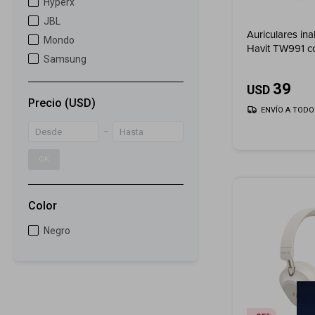
Hyperx
JBL
Auriculares in
Mondo
Havit TW991 c
Samsung
de ruido - Blue
39
USD
Precio
(USD)
ENVÍO A TODO 
OK
Color
Negro