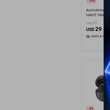
25
Auriculares in
HAVIT H668BT 
Beige
39
USD
29
USD
ENVÍO A TODO 
8