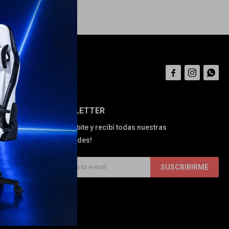



NEWSLETTER
¡Suscribite y recibí todas nuestras
novedades!
SUSCRIBIRME