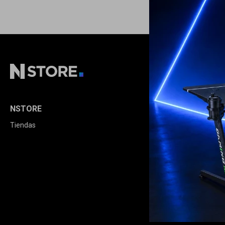
NSTORE
COMPRA
Tiendas
Cómo comprar
Condiciones de
Envíos y devolu
Términos legale
Opciones de pa
Política de calid
Extensión de Ga