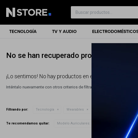
TECNOLOGÍA
TV Y AUDIO
ELECTRODOMÉSTICO
No se han recuperado productos
¡Lo sentimos! No hay productos en esta sección.
Inténtalo nuevamente con otros criterios de filtrado o busca en otras sec
Filtrando por:
Tecnología
Wearables
Auriculares Bluetooth
Te recomendamos quitar:
Modelo Auriculares:
Galaxy Buds 2 2021