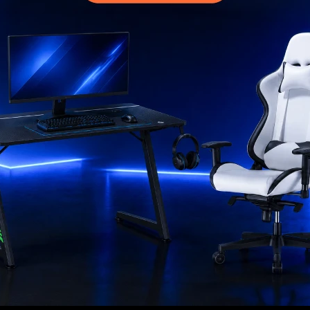
MI CUENTA
Mi cuenta
 compra
Mis compras
ciones
Mis direcciones
s
Mis favoritos
go
ad
rantía