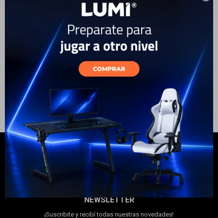
Auriculares HyperX Cloud
Electrodomésticos
Earbuds
79
USD
59
USD
53
USD
ENVÍO A TODO EL PAÍS
Hogar
Movilidad
Marcas
NEWSLETTER
¡Suscribite y recibí todas nuestras novedades!