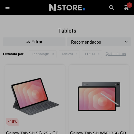
0

Tablets
Recomendados
Quitar filtros
Filtrando por:
Tecnología
Tablets
LTE:
Si
Celulares
Tablets
Tecnología
Wearables
Accesorios
TV y Audio
Monitores
15
Gaming
Galaxy Tab S11 5G 256 GB
Galaxy Tab S11 Wi-Fi 256 GB