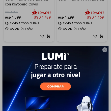
con Keyboard Cover
Electrodomésticos
1.899
USD
1.599
USD
1.439
1.299
USD
1.169
USD
USD
ENVÍO A TODO EL PAÍS
ENVÍO A TODO EL PAÍS
GARANTÍA: 1 AÑO
GARANTÍA: 1 AÑO
Hogar

Movilidad
Marcas
26
Galaxy Tab S11 Ultra Wi-Fi
Samsung Galaxy Tab S10 FE
256 GB
Plus 5G 128 GB+ Book Cover