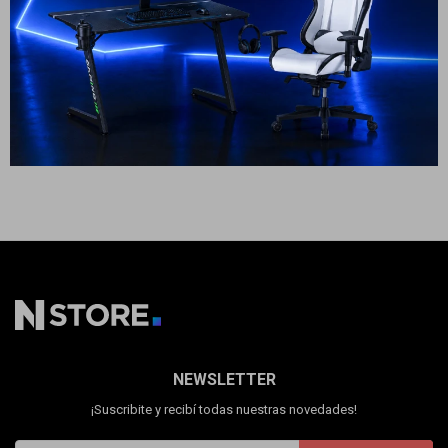
Cuenta
1.899
USD
1.399
USD
1.329
899
USD
809
USD
USD
ENVÍO A TODO EL PAÍS
ENVÍO A TODO EL PAÍS
GARANTÍA: 1 AÑO
GARANTÍA: 1 AÑO
F&Q
Tiendas
NEWSLETTER
¡Suscribite y recibí todas nuestras novedades!